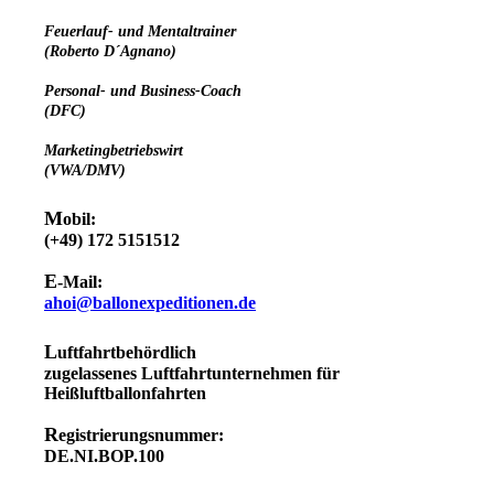
F
euerlauf- und Mentaltrainer
(Roberto D´Agnano)
P
ersonal- und
Business-Coach
(DFC)
M
arketingbetriebswirt
(VWA/DMV)
M
obil:
(+49) 172 5151512
E
-Mail:
ahoi@ballonexpeditionen.de
L
uftfahrtbehördlich
zugelassenes Luftfahrtunternehmen für
Heißluftballonfahrten
R
egistrierungsnummer:
DE.NI.BOP.100