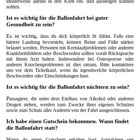
idealerweise alleine in den Korb ein- und aussteigen können
sollten.
Ist
es wichtig für die Ballonfahrt bei guter
Gesundheit zu sein?
Es
ist wichtig, dass du dich körperlich fit fühlst. Falls eine
härtere Landung bevorsteht, können Beine und Füße stärker
belastet werden. Personen mit Kreislaufproblemen oder anderen
Krankheitsbildern oder Beschwerden sollten vorab Rücksprache
mit ihrem Arzt halten. Insbesondere bei Osteoporose oder
anderen Knochenproblemen ist dies ratsam. Bitte kontaktiere
uns vor dem Ticketkauf, wenn du irgendwelche körperlichen
Beschwerden oder Einschränkungen hast.
Ist e
s wichtig für die Ballonfahrt nüchtern zu sein?
Pa
ssagiere, die unter dem Einfluss von Alkohol oder anderen
Drogen stehen, werden zum Zwecke ihres eigenen Schutzes
sowie zum Schutz aller Anderen von der Fahrt ausgeschlossen.
Ic
h habe einen Gutschein bekommen.
Wann findet
die Ballonfahrt statt?
W
enn du einen Gutschein erhalten hast, kontaktiere uns