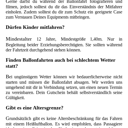
G
erne darfst du während der Ballonfahrt fotografieren und
filmen, jedoch solltest du dir das Einverständnis der Mitfahrer
einholen. Zudem solltest du dir zum Schutz ein geeignete Case
zum Verstauen Deines Equipments mitbringen.
D
ürfen Kinder mitfahren?
M
in
destalter
12 Jahre, Mindestgröße 1,40m. Nur in
Begleitung beider Erziehungsberechtigten. Sie sollten während
der Fahrtzeit durchgehend stehen können.
F
inden Ballonfahrten auch bei schlechtem Wetter
statt?
B
ei ungünstigem Wetter können wir bedauerlicherweise nicht
starten und müssen die Ballonfahrt absagen. Wir werden uns
umgehend mit dir in Verbindung setzen, um einen neuen Termin
zu vereinbaren. Dein Gutschein behält selbstverständlich seine
Gültigkeit.
G
ibt es eine Altersgrenze?
G
rundsätzlich gibt es keine Altersbeschränkung für das Fahren
mit einem Heißluftballon. Es wird empfohlen, dass Passagiere