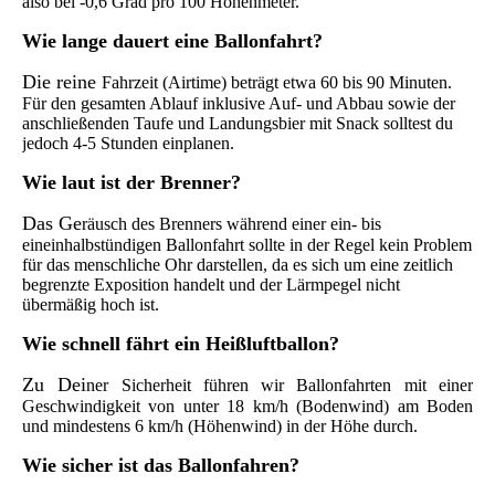
also bei -0,6 Grad pro 100 Höhenmeter.
Wie
lange dauert eine Ballonfahrt?
Die reine
Fahrzeit (Airtime) beträgt etwa 60 bis 90 Minuten.
Für den gesamten Ablauf inklusive Auf- und Abbau sowie der
anschließenden Taufe und Landungsbier mit Snack solltest du
jedoch 4-5 Stunden einplanen.
Wie
laut ist der Brenner?
Das Ge
räusch des Brenners während einer ein- bis
eineinhalbstündigen Ballonfahrt sollte in der Regel kein Problem
für das menschliche Ohr darstellen, da es sich um eine zeitlich
begrenzte Exposition handelt und der Lärmpegel nicht
übermäßig hoch ist.
Wi
e schnell fährt ein Heißluftballon?
Zu Dei
ner Sicherheit führen wir Ballonfahrten mit einer
Geschwindigkeit von unter 18 km/h (Bodenwind) am Boden
und mindestens 6 km/h (Höhenwind) in der Höhe durch.
Wie
sicher ist das Ballonfahren?