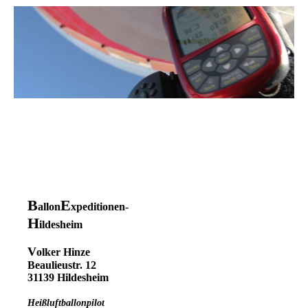
B
E
allon
xpeditionen-
H
ildesheim
V
olker Hinze
Beaulieustr. 12
31139 Hildesheim
H
eißluftballonpilot