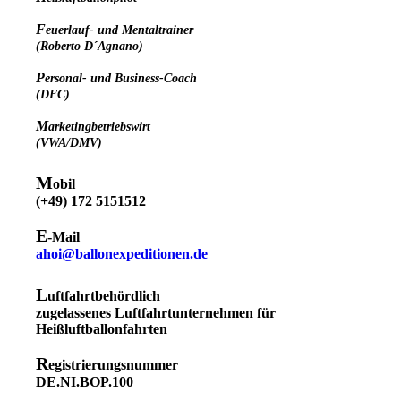
F
euerlauf- und Mentaltrainer
(Roberto D´Agnano)
P
ersonal- und
Business-Coach
(DFC)
M
arketingbetriebswirt
(VWA/DMV)
M
obil
(+49) 172 5151512
E
-Mail
ahoi@ballonexpeditionen.de
L
uftfahrtbehördlich
zugelassenes Luftfahrtunternehmen für
Heißluftballonfahrten
R
egistrierungsnummer
DE.NI.BOP.100