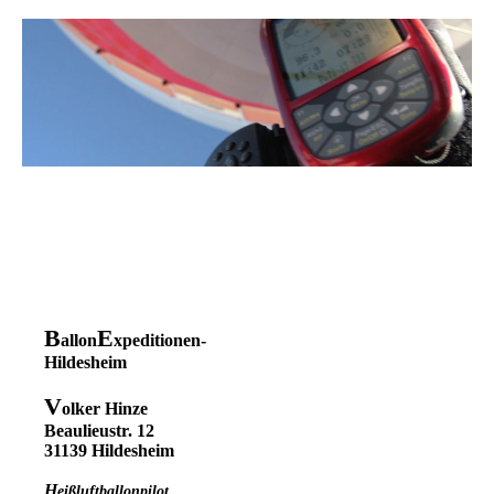
B
E
allon
xpeditionen-
Hildesheim
V
olker Hinze
Beaulieustr. 12
31139 Hildesheim
H
eißluftballonpilot